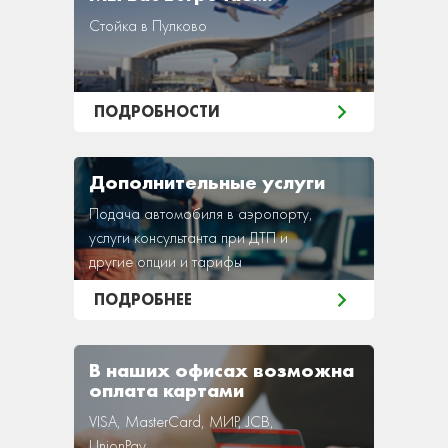
Стойка в Пулково
ПОДРОБНОСТИ
Дополнительные услуги
Подача автомобиля в аэропорту,
услуги консультанта при ДТП и
другие опции и тарифы
ПОДРОБНЕЕ
В наших офисах возможна
оплата картами
VISA, MasterCard, МИР, JCB,
UnionPay