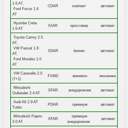
1.6 AT,
CDAR
компакт
автомат
Ford Focus 1.6
AT
Hyundai Creta
IGAR
кроссовер
автомат
1.6 AT
Toyota Camry 2.5
AT,
VW Passat 1.8
SDAR
бизнес
автомат
AT,
Ford Mondeo 2.0
AT
VW Caravelle 2.0
FVMD
минивэн
механика
(7+1)
Mitsubishi
SFAR
внедорожник
автомат
Outlander 2.4 AT
Audi A6 2.9 AT
PDAR
премиум
автомат
Turbo
Mitsubishi Pajero
премиум-
XFAR
автомат
3.0 AT
внедорожник