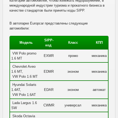
категорий автомобилей, чтобы избежать недоразумений, в
международной индустрии туризма и прокатного бизнеса в
качестве стандартов были приняты коды SIPP.
В автопарке Europcar представлены следующие
автомобили:
SIPP-
Модель
Класс
КПП
код
VW Polo promo
EXMR
промо
механика
1.6 MT
Chevrolet Aveo
1.6 MT,
EDMR
эконом
механика
VW Polo 1.6 MT
Hyundai Solaris
1.4AT,
EDAR
эконом
автомат
VW Polo 1.6AT
Lada Largus 1.6
CWMR
универсал
механика
SW
Skoda Octavia