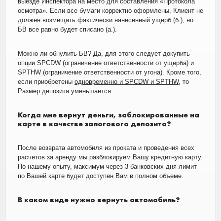
выезде Инспектора на место для составления «Протокола
осмотра». Если все бумаги корректно оформлены, Клиент не
должен возмещать фактически нанесенный ущерб (б.), но
БВ все равно будет списано (а.).
Можно ли обнулить БВ? Да, для этого следует докупить
опции SPCDW (ограничение ответственности от ущерба) и
SPTHW (ограничение ответственности от угона). Кроме того,
если приобретены
одновременно и SPCDW и SPTHW
, то
Размер депозита уменьшается.
Когда мне вернут деньги, заблокированные на
карте в качестве залогового депозита?
После возврата автомобиля из проката и проведения всех
расчетов за аренду мы разблокируем Вашу кредитную карту.
По нашему опыту, максимум через 3 банковских дня лимит
по Вашей карте будет доступен Вам в полном объеме.
В каком виде нужно вернуть автомобиль?