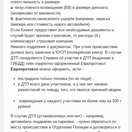
ответственность в размере:
а
. безусловного возмещения (БВ) в размере депозита
(независимо от виновности)
б.
фактически нанесенного ущерба (например, окраска
бампера или стоимость нового автомобиля)
Если Клиент предоставит все необходимые документы и
случай будет признан страховым, то расходы (б.)
компенсирует страховая компания.
Немного подробнее о документах. При угоне происшествие
должно быть занесено в КУСП (полицейская книга). В случае
ДТП понадобится Справка об участии в ДТП (выданная в
ГИБДД) либо корректно оформленный Европротокол.
Европротокол
можно оформить, если -
пострадала только техника (но не люди) -
в ДТП всего двое участников, и у них нет никаких
разногласий по поводу того, кто явился причиной аварии
-
повреждения у каждого участника не более чем на 100 т
рублей.
В случае ДТЛ (установленных или нет) – например,
автомобиль поцарапан на парковке, - нужно обратиться по
месту происшествия в Отделение Полиции и договориться о