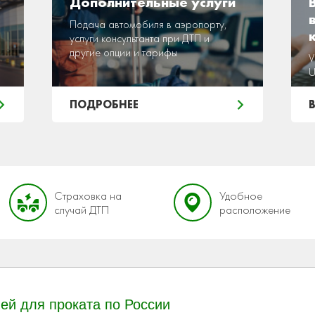
Дополнительные услуги
Подача автомобиля в аэропорту,
услуги консультанта при ДТП и
другие опции и тарифы
V
U
ПОДРОБНЕЕ
Страховка на
Удобное
случай ДТП
расположение
ей для проката по России