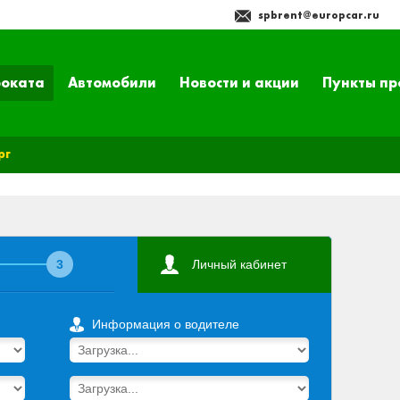
spbrent@europcar.ru
роката
Автомобили
Новости и акции
Пункты пр
рг
3
Личный кабинет
Информация о водителе