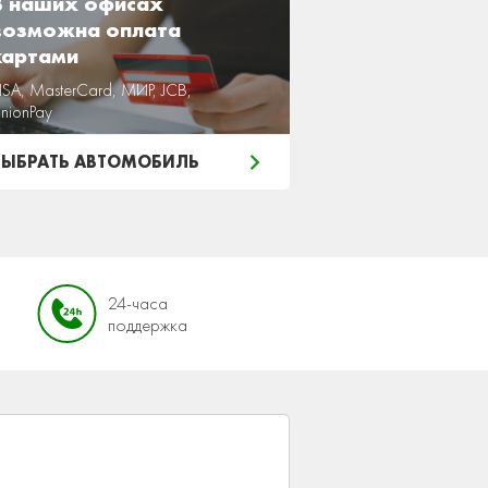
В наших офисах
возможна оплата
картами
ISA, MasterCard, МИР, JCB,
nionPay
ВЫБРАТЬ АВТОМОБИЛЬ
24-часа
поддержка