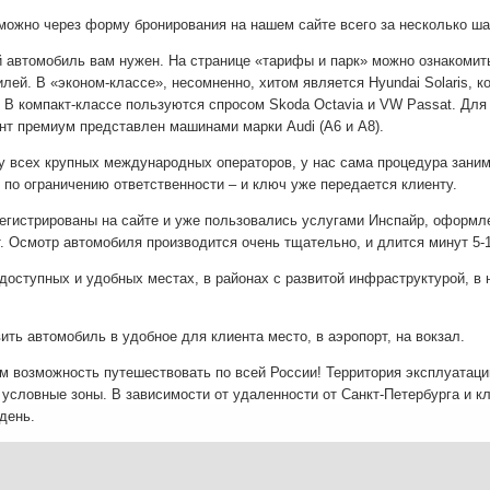
можно через форму бронирования на нашем сайте всего за несколько ша
й автомобиль вам нужен. На странице «тарифы и парк» можно ознакомит
ей. В «эконом-классе», несомненно, хитом является Hyundai Solaris, к
 В компакт-классе пользуются спросом Skoda Octavia и VW Passat. Для
нт премиум представлен машинами марки Audi (A6 и A8).
 и у всех крупных международных операторов, у нас сама процедура зани
по ограничению ответственности – и ключ уже передается клиенту.
регистрированы на сайте и уже пользовались услугами Инспайр, оформл
. Осмотр автомобиля производится очень тщательно, и длится минут 5-1
 доступных и удобных местах, в районах с развитой инфраструктурой, в 
ь автомобиль в удобное для клиента место, в аэропорт, на вокзал.
м возможность путешествовать по всей России! Территория эксплуатаци
условные зоны. В зависимости от удаленности от Санкт-Петербурга и к
день.