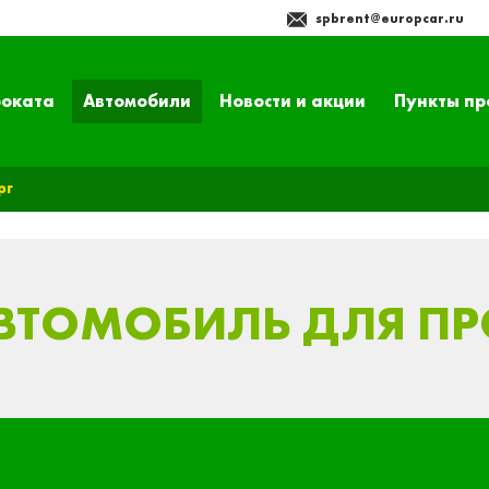
spbrent@europcar.ru
роката
Автомобили
Новости и акции
Пункты пр
рг
АВТОМОБИЛЬ ДЛЯ П