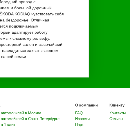
Передний привод с
ением и большой дорожный
 ŠKODA KODIAQ чувствовать себя
е на бездорожье. Отличная
ается подключаемым
орый адаптирует работу
темы к сложному рельефу.
просторный салон и высочайший
т насладиться захватывающим
 вашей семьи.
а
О компании
Клиенту
 автомобилей в Москве
FAQ
Контакты
 автомобилей в Санкт-Петербурге
Новости
Отзывы
в 1 клик
Парк