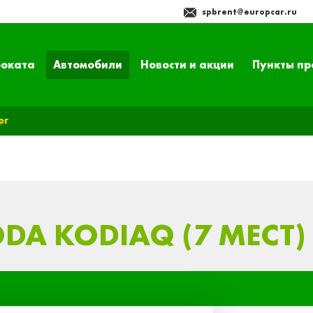
spbrent@europcar.ru
роката
Автомобили
Новости и акции
Пункты пр
рг
DA KODIAQ (7 МЕСТ) 