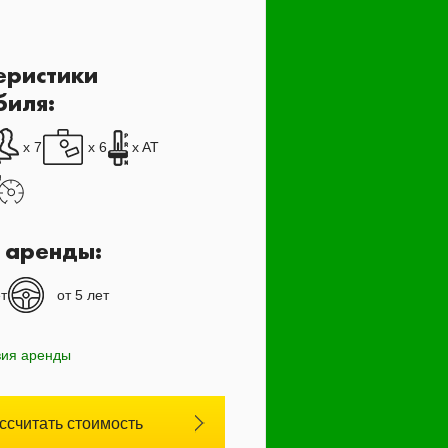
еристики
биля:
x 7
x 6
x AT
 аренды:
т
от 5 лет
вия аренды
ссчитать стоимость