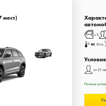
 мест)
Характ
автомо
x 5
Есть
Условия
от 27 ле
Полные усло
Ра