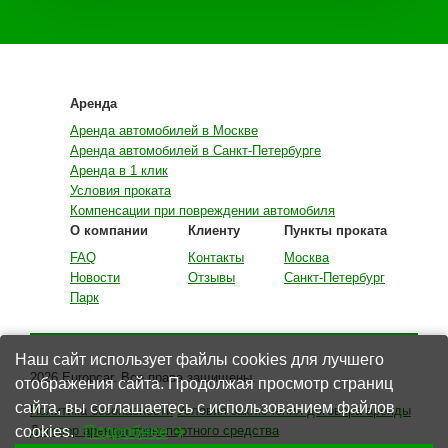
Аренда
Аренда автомобилей в Москве
Аренда автомобилей в Санкт-Петербурге
Аренда в 1 клик
Условия проката
Компенсации при повреждении автомобиля
О компании
Клиенту
Пункты проката
FAQ
Контакты
Москва
Новости
Отзывы
Санкт-Петербург
Парк
Наш сайт использует файлы cookies для лучшего
2026 Europcar. Все права защищены.
отображения сайта. Продолжая просмотр страниц
сайта, вы соглашаетесь с использованием файлов
Политика безопасности
Условия заключения договора аренды
cookies.
Подробнее
Договор аренды транспортного средства